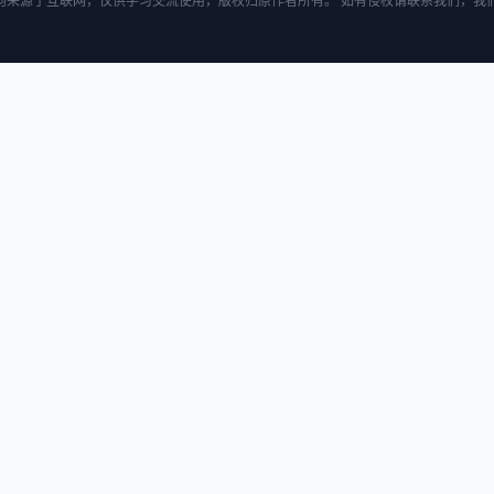
均来源于互联网，仅供学习交流使用，版权归原作者所有。 如有侵权请联系我们，我们